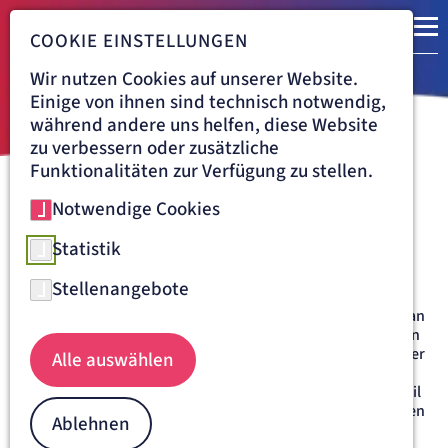
COOKIE EINSTELLUNGEN
Wir nutzen Cookies auf unserer Website.
Einige von ihnen sind technisch notwendig,
während andere uns helfen, diese Website
zu verbessern oder zusätzliche
Funktionalitäten zur Verfügung zu stellen.
Notwendige Cookies
Navigationspfad
KLINIK VINCENTINUM AUGSBURG
BEHANDLUNG
WIRBELSÄULENCHIRURGIE
WIRBELGLEITEN
Statistik
Wirbelgleiten
Stellenangebote
Die menschlichen Wirbelkörper sitzen normalerweise fest an
ihrem Platz und werden durch Bänder, Sehnen und Muskeln
in Position gehalten. Fehlbildungen im Wachstumsalter oder
Alle auswählen
altersbedingte Verschleißerscheinungen können dafür
sorgen, dass die Wirbelsäulensegmente zunehmend instabil
werden. Die einzelnen Wirbel lösen sich aus ihren Positionen
Ablehnen
und es kann zu einem Gleiten der Wirbel kommen. Das