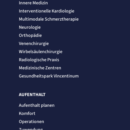
Innere Medizin
Zweck:
Erkennung, ob bei dem Besucher die Scrolltiefe gemessen wird.
Interventionelle Kardiologie
Cookie Laufzeit:
Multimodale Schmerztherapie
24 Std.
Neurologie
Orthopädie
STELLENANGEBOTE
SmartRecruiters
Venenchirurgie
Wirbelsäulenchirurgie
Name:
OptanonConsent, datadome, __cf_bm u.A.
Radiologische Praxis
Anbieter:
Medizinische Zentren
SmartRecruiters GmbH
Gesundheitspark Vincentinum
Zweck:
Speichert die ausgewählten Filter-Eigenschaften des Benutzers, um die entsprechenden
Stellenangebote anzeigen zu können.
Cookie Laufzeit:
AUFENTHALT
535 Tage
Aufenthalt planen
Komfort
Operationen
Zuwendung