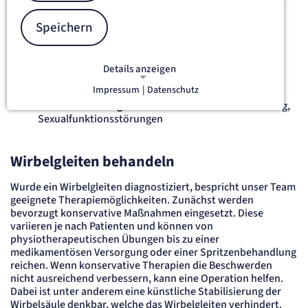
Wirbelgleiten ist nicht immer mit Beschwerden verbunden.
Verrutscht ein Wirbel allerdings so stark, dass eine
Speichern
Nervenwurzel eingeklemmt wird, kommt es zu
entsprechenden Symptomen. Dazu gehören:
starke Rückenschmerzen
, besonders nach dem
Details anzeigen
Aufstehen oder unter Belastung
Impressum
|
Datenschutz
Taubheitsgefühle oder Lähmungen
in den Beinen
NOTWENDIGE COOKIES
Funktionsstörungen
bei Blasen- und Stuhlentleerung,
Notwendige Cookies ermöglichen
Sexualfunktionsstörungen
grundlegende Funktionen und sind für
die einwandfreie Funktion der Website
erforderlich.
Wirbelgleiten behandeln
etracker Sitzungs-Cookie
Wurde ein Wirbelgleiten diagnostiziert, bespricht unser Team
geeignete Therapiemöglichkeiten. Zunächst werden
bevorzugt konservative Maßnahmen eingesetzt. Diese
Name:
variieren je nach Patienten und können von
et_oi_v2
physiotherapeutischen Übungen bis zu einer
Anbieter:
medikamentösen Versorgung oder einer Spritzenbehandlung
etracker GmbH
reichen. Wenn konservative Therapien die Beschwerden
Zweck:
nicht ausreichend verbessern, kann eine Operation helfen.
Opt-In Cookie speichert die Entscheidung des Besuchers, wenn auf der Seite des
Kunden das Tracking Opt-In ausgespielt wird. Wird auch für ein eventuelles Opt-Out
Dabei ist unter anderem eine künstliche Stabilisierung der
verwendet.
Wirbelsäule denkbar, welche das Wirbelgleiten verhindert.