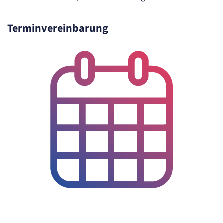
Cookie Laufzeit:
"no" - 50 Jahre, "yes" - 480 Tage
Terminvereinbarung
Content-Management-System-
Cookie
Name:
fe_typo_user
Anbieter:
TYPO3
Zweck:
Dient der Identifizierung eines Anwenders und der besseren Bedienerführung.
Cookie Laufzeit:
Session
Sitzungs-Cookie
Name:
PHPSESSID
Anbieter:
Artemed SE
Zweck:
Behält die Zustände des Benutzers bei allen Seitenanfragen bei.
Cookie Laufzeit: