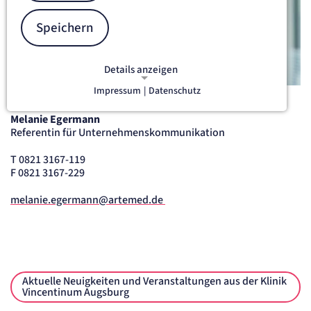
Speichern
Details anzeigen
Impressum
|
Datenschutz
NOTWENDIGE COOKIES
Notwendige Cookies ermöglichen
Melanie Egermann
grundlegende Funktionen und sind für
Referentin für Unternehmenskommunikation
die einwandfreie Funktion der Website
erforderlich.
T 0821 3167-119
F 0821 3167-229
etracker Sitzungs-Cookie
melanie.egermann@artemed.de
Name:
et_oi_v2
Anbieter:
etracker GmbH
Zweck:
Aktuelle Neuigkeiten und Veranstaltungen aus der Klinik
Opt-In Cookie speichert die Entscheidung des Besuchers, wenn auf der Seite des
Kunden das Tracking Opt-In ausgespielt wird. Wird auch für ein eventuelles Opt-Out
Vincentinum Augsburg
verwendet.