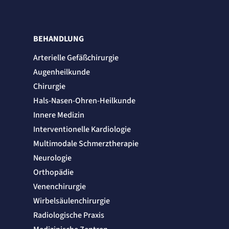
Zweck:
Erkennung, ob bei dem Besucher die Scrolltiefe gemessen wird.
Cookie Laufzeit:
24 Std.
BEHANDLUNG
Arterielle Gefäßchirurgie
STELLENANGEBOTE
Augenheilkunde
SmartRecruiters
Chirurgie
Name:
Hals-Nasen-Ohren-Heilkunde
OptanonConsent, datadome, __cf_bm u.A.
Innere Medizin
Anbieter:
SmartRecruiters GmbH
Interventionelle Kardiologie
Zweck:
Speichert die ausgewählten Filter-Eigenschaften des Benutzers, um die entsprechenden
Multimodale Schmerztherapie
Stellenangebote anzeigen zu können.
Neurologie
Cookie Laufzeit:
535 Tage
Orthopädie
Venenchirurgie
Wirbelsäulenchirurgie
Radiologische Praxis