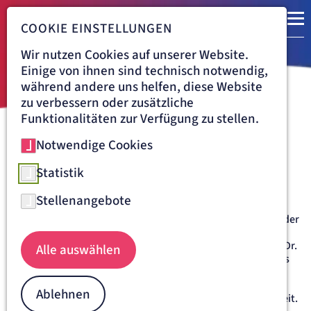
COOKIE EINSTELLUNGEN
Wir nutzen Cookies auf unserer Website.
Einige von ihnen sind technisch notwendig,
während andere uns helfen, diese Website
zu verbessern oder zusätzliche
Funktionalitäten zur Verfügung zu stellen.
Notwendige Cookies
Navigationspfad
KLINIK VINCENTINUM AUGSBURG
BEHANDLUNG
MEDIZINISCHE ZENTREN
OSTEOPOROSEZENTRUM
Statistik
Osteoporosezentrum
Stellenangebote
Das Osteoporosezentrum befindet sich im Untergeschoss der
Klinik Vincentinum. Hier werden z. B.
Knochendichtemessungen durchgeführt. Die Orthopäden Dr.
Alle auswählen
med. Chaled EI Masry, Dr. med. Dirk Nigg und Dr. med. Savas
Öz betreiben gemeinsam das dafür notwendige Gerät.
Osteoporose ist eine der unter sozioökonomischen
Ablehnen
Gesichtspunkten zehn bedeutendsten Krankheiten weltweit.