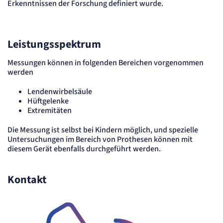
Erkenntnissen der Forschung definiert wurde.
Cookie Laufzeit:
"no" - 50 Jahre, "yes" - 480 Tage
Content-Management-System-
Cookie
Leistungsspektrum
Messungen können in folgenden Bereichen vorgenommen
Name:
fe_typo_user
werden
Anbieter:
TYPO3
Lendenwirbelsäule
Zweck:
Hüftgelenke
Dient der Identifizierung eines Anwenders und der besseren Bedienerführung.
Extremitäten
Cookie Laufzeit:
Session
Die Messung ist selbst bei Kindern möglich, und spezielle
Untersuchungen im Bereich von Prothesen können mit
Sitzungs-Cookie
diesem Gerät ebenfalls durchgeführt werden.
Name:
PHPSESSID
Kontakt
Anbieter:
Artemed SE
Zweck:
Behält die Zustände des Benutzers bei allen Seitenanfragen bei.
Cookie Laufzeit: