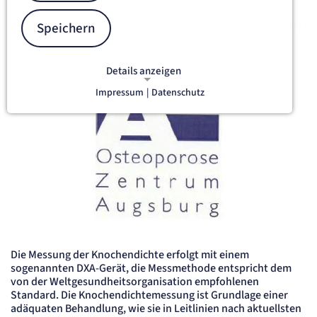
Speichern
Details anzeigen
Impressum
|
Datenschutz
NOTWENDIGE COOKIES
Notwendige Cookies ermöglichen
grundlegende Funktionen und sind für
die einwandfreie Funktion der Website
erforderlich.
etracker Sitzungs-Cookie
Name:
et_oi_v2
Anbieter:
Die Messung der Knochendichte erfolgt mit einem
etracker GmbH
sogenannten DXA-Gerät, die Messmethode entspricht dem
Zweck:
von der Weltgesundheitsorganisation empfohlenen
Opt-In Cookie speichert die Entscheidung des Besuchers, wenn auf der Seite des
Standard. Die Knochendichtemessung ist Grundlage einer
Kunden das Tracking Opt-In ausgespielt wird. Wird auch für ein eventuelles Opt-Out
verwendet.
adäquaten Behandlung, wie sie in Leitlinien nach aktuellsten