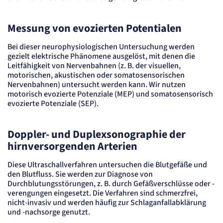
Cookie Laufzeit:
"no" - 50 Jahre, "yes" - 480 Tage
Messung von evozierten Potentialen
Content-Management-System-
Cookie
Bei dieser neurophysiologischen Untersuchung werden
gezielt elektrische Phänomene ausgelöst, mit denen die
Name:
Leitfähigkeit von Nervenbahnen (z. B. der visuellen,
fe_typo_user
motorischen, akustischen oder somatosensorischen
Anbieter:
Nervenbahnen) untersucht werden kann. Wir nutzen
TYPO3
motorisch evozierte Potenziale (MEP) und somatosensorisch
Zweck:
evozierte Potenziale (SEP).
Dient der Identifizierung eines Anwenders und der besseren Bedienerführung.
Cookie Laufzeit:
Session
Doppler- und Duplexsonographie der
Sitzungs-Cookie
hirnversorgenden Arterien
Diese Ultraschallverfahren untersuchen die Blutgefäße und
Name:
PHPSESSID
den Blutfluss. Sie werden zur Diagnose von
Durchblutungsstörungen, z. B. durch Gefäßverschlüsse oder -
Anbieter:
Artemed SE
verengungen eingesetzt. Die Verfahren sind schmerzfrei,
nicht-invasiv und werden häufig zur Schlaganfallabklärung
Zweck:
Behält die Zustände des Benutzers bei allen Seitenanfragen bei.
und -nachsorge genutzt.
Cookie Laufzeit: