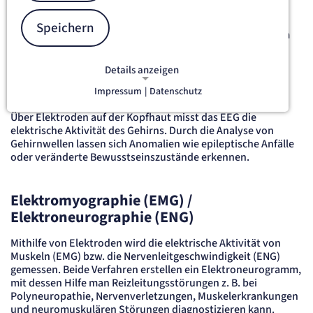
Verdachtsdiagnose, die wir mithilfe von speziellen,
zielgerichteten diagnostischen Verfahren überprüfen und
Speichern
konkretisieren. Hierzu nutzen wir in der Klinik Vincentinum
unter anderem die Folgenden:
Details anzeigen
Elektroenzephalographie (EEG)
Impressum
|
Datenschutz
NOTWENDIGE COOKIES
Notwendige Cookies ermöglichen
Über Elektroden auf der Kopfhaut misst das EEG die
grundlegende Funktionen und sind für
elektrische Aktivität des Gehirns. Durch die Analyse von
die einwandfreie Funktion der Website
Gehirnwellen lassen sich Anomalien wie epileptische Anfälle
oder veränderte Bewusstseinszustände erkennen.
erforderlich.
etracker Sitzungs-Cookie
Elektromyographie (EMG) /
Elektroneurographie (ENG)
Name:
et_oi_v2
Mithilfe von Elektroden wird die elektrische Aktivität von
Anbieter:
Muskeln (EMG) bzw. die Nervenleitgeschwindigkeit (ENG)
etracker GmbH
gemessen. Beide Verfahren erstellen ein Elektroneurogramm,
Zweck:
mit dessen Hilfe man Reizleitungsstörungen z. B. bei
Opt-In Cookie speichert die Entscheidung des Besuchers, wenn auf der Seite des
Kunden das Tracking Opt-In ausgespielt wird. Wird auch für ein eventuelles Opt-Out
Polyneuropathie, Nervenverletzungen, Muskelerkrankungen
verwendet.
und neuromuskulären Störungen diagnostizieren kann.