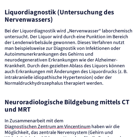
Session
Liquordiagnostik (Untersuchung des
Einverständnis-Cookie
Nervenwassers)
Name:
Bei der Liquordiagnostik wird „Nervenwasser“ laborchemisch
cookie_consent
untersucht. Der Liquor wird durch eine Punktion im Bereich
Anbieter:
der Lendenwirbelsäule gewonnen. Dieses Verfahren nutzt
Artemed SE
man beispielsweise zur Diagnostik von Infektionen oder
Zweck:
Autoimmunerkrankungen des Gehirns und
Speichert den Zustimmungsstatus des Benutzers für Cookies auf der aktuellen
Domäne.
neurodegenerativen Erkrankungen wie der Alzheimer-
Krankheit. Durch den gezielten Ablass des Liquors können
Cookie Laufzeit:
1 Jahr
auch Erkrankungen mit Änderungen des Liquordrucks (z. B.
intrakranielle idiopathische Hypertension) oder der
Normaldruckhydrozephalus therapiert werden.
STATISTIK
Statistik Cookies erfassen Informationen
anonym. Diese Informationen helfen uns
Neuroradiologische Bildgebung mittels CT
zu verstehen, wie unsere Besucher unsere
und MRT
Website nutzen.
In Zusammenarbeit mit dem
Matelso Telefontracking
Diagnostischen Zentrum am Vincentinum
haben wir die
Möglichkeit, das zentrale Nervensystem (Gehirn und