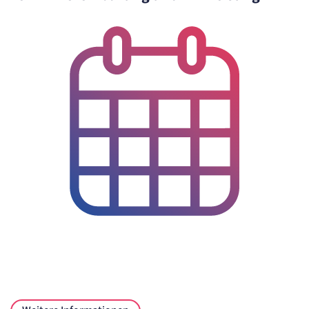
Anbieter:
etracker GmbH
Zweck:
Cookie Erkennung
Cookie Laufzeit:
2 Jahre
etracker Analytics
Name:
et_allow_cookies
Anbieter:
etracker GmbH
Zweck:
Es erlaubt eTracker Cookies zu setzen.
Cookie Laufzeit:
480 Tage
etracker Analytics
Name:
isSdEnabled
Anbieter:
etracker GmbH