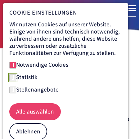
COOKIE EINSTELLUNGEN
Wir nutzen Cookies auf unserer Website.
Einige von ihnen sind technisch notwendig,
während andere uns helfen, diese Website
zu verbessern oder zusätzliche
Funktionalitäten zur Verfügung zu stellen.
Notwendige Cookies
Navigationspfad
KLINIK VINCENTINUM AUGSBURG
BEHANDLUNG
NEUROLOGIE
DIAGNOSTIK
Statistik
Unsere diagnostischen
Stellenangebote
Verfahren in der Abteilung
Neurologie
Alle auswählen
Grundlage unserer therapeutischen Arbeit ist eine korrekte
Diagnose der Erkrankung. Mit Erstpatienten erfolgen
Ablehnen
zunächst ein ausführliches Anamnesegespräch und eine
körperliche Untersuchung. Auf dieser Basis stellen wir eine