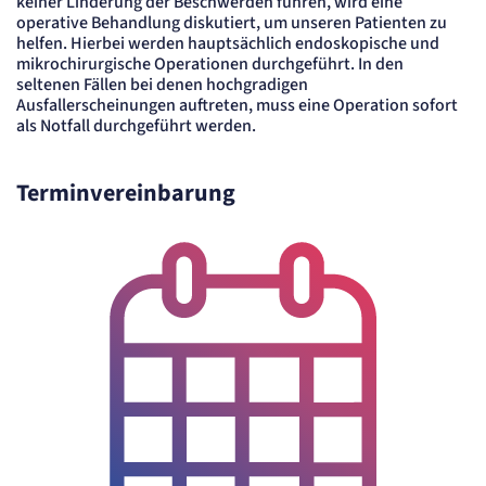
keiner Linderung der Beschwerden führen, wird eine
Name:
mat_tel
operative Behandlung diskutiert, um unseren Patienten zu
helfen. Hierbei werden hauptsächlich endoskopische und
Anbieter:
matelso GmbH
mikrochirurgische Operationen durchgeführt. In den
seltenen Fällen bei denen hochgradigen
Zweck:
Speichert die User-ID. Hierdurch wird festgelegt, welche Rufnummer(n) der Nutzer
Ausfallerscheinungen auftreten, muss eine Operation sofort
angezeigt bekommt.
als Notfall durchgeführt werden.
Cookie Laufzeit:
2 Jahre
Terminvereinbarung
Matelso Telefontracking
Name:
mat_ep
Anbieter:
matelso GmbH
Zweck:
Registriert den initialen Einstiegspunkt des Nutzers auf unserer Webseite.
Cookie Laufzeit:
30 Tage
etracker Analytics
Name:
_et_coid