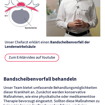
Session
Einverständnis-Cookie
Name:
cookie_consent
Anbieter:
Artemed SE
Zweck:
Speichert den Zustimmungsstatus des Benutzers für Cookies auf der aktuellen
Unser Chefarzt erklärt einen
Bandscheibenvorfall der
Domäne.
Lendenwirbelsäule
Cookie Laufzeit:
1 Jahr
Zum Erklärvideo auf Youtube
STATISTIK
Statistik Cookies erfassen Informationen
anonym. Diese Informationen helfen uns
Bandscheibenvorfall behandeln
zu verstehen, wie unsere Besucher unsere
Website nutzen.
Unser Team bietet umfassende Behandlungsmöglichkeiten
dieser Krankheit an. Zunächst werden konservative
Matelso Telefontracking
Maßnahmen, wie eine physikalische oder medikamentöse
Therapie bevorzugt eingesetzt. Sollten diese Maßnahmen zu