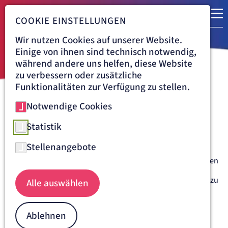
COOKIE EINSTELLUNGEN
Wir nutzen Cookies auf unserer Website.
Einige von ihnen sind technisch notwendig,
während andere uns helfen, diese Website
zu verbessern oder zusätzliche
Funktionalitäten zur Verfügung zu stellen.
Notwendige Cookies
Navigationspfad
KLINIK VINCENTINUM AUGSBURG
BEHANDLUNG
WIRBELSÄULENCHIRURGIE
BANDSCHEIBENVORFALL
Statistik
Bandscheibenvorfall
Stellenangebote
Der Mensch besitzt 23 Bandscheiben. Sie liegen zwischen den
einzelnen Wirbelkörpern der Wirbelsäule. Wie Gelkissen
puffern sie Druck und Stöße ab. Verschleißbedingt kann es zu
Alle auswählen
Verlagerungen von Bandscheibengewebe in Richtung des
Rückenmarkskanals oder der Nervenwurzel kommen.
Mögliche Konsequenzen sind:
Ablehnen