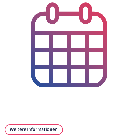
Session
Einverständnis-Cookie
Name:
cookie_consent
Anbieter:
Artemed SE
Zweck:
Speichert den Zustimmungsstatus des Benutzers für Cookies auf der aktuellen
Domäne.
Cookie Laufzeit:
1 Jahr
STATISTIK
Statistik Cookies erfassen Informationen
anonym. Diese Informationen helfen uns
zu verstehen, wie unsere Besucher unsere
Website nutzen.
Matelso Telefontracking
Weitere Informationen