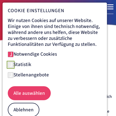
COOKIE EINSTELLUNGEN
Wir nutzen Cookies auf unserer Website.
Einige von ihnen sind technisch notwendig,
während andere uns helfen, diese Website
zu verbessern oder zusätzliche
Funktionalitäten zur Verfügung zu stellen.
Notwendige Cookies
Navigationspfad
KLINIK VINCENTINUM AUGSBURG
BEHANDLUNG
NEUROLOGIE
SCHLAGANFALL
Statistik
Schlaganfall
Stellenangebote
Bei einem Schlaganfall kommt es aufgrund eines
Gefäßverschlusses (ischämischer Schlaganfall) oder einer
Blutung (hämorrhagischer Schlaganfall) im Gehirn zu einer
Alle auswählen
Schädigung von Gehirngewebe. Er äußert sich durch plötzlich
auftretende neurologische Störungen wie z. B. Lähmungen
oder Taubheitsgefühle, Seh- oder Sprechstörungen,
Ablehnen
Schwindel oder auch Bewusstseinsstörungen. Schlaganfälle