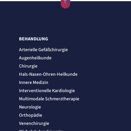
Anbieter:
etracker GmbH
Zweck:
Cookie Erkennung
Cookie Laufzeit:
2 Jahre
BEHANDLUNG
etracker Analytics
Arterielle Gefäßchirurgie
Name:
Augenheilkunde
et_allow_cookies
Chirurgie
Anbieter:
etracker GmbH
Hals-Nasen-Ohren-Heilkunde
Zweck:
Es erlaubt eTracker Cookies zu setzen.
Innere Medizin
Cookie Laufzeit:
Interventionelle Kardiologie
480 Tage
Multimodale Schmerztherapie
etracker Analytics
Neurologie
Orthopädie
Name:
isSdEnabled
Venenchirurgie
Anbieter:
etracker GmbH