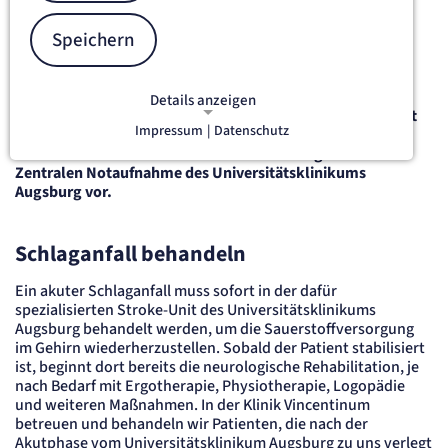
treten sehr häufig auf - pro Jahr erkranken in Deutschland
etwa 270.000 Menschen daran. Risikofaktoren sind neben
Speichern
einer familiären Veranlagung insbesondere Rauchen,
Bluthochdruck, ein erhöhter Cholesterinspiegel und
Herzerkrankungen wie Vorhofflimmern.
Details anzeigen
Ein Schlaganfall ist ein medizinischer Notfall.
Bei Verdacht
Impressum
|
Datenschutz
auf einen akuten Schlaganfall wenden Sie sich bitte an die
NOTWENDIGE COOKIES
Notrufnummer 112 oder stellen Sie sich umgehend in der
Notwendige Cookies ermöglichen
Zentralen Notaufnahme des Universitätsklinikums
grundlegende Funktionen und sind für
Augsburg vor.
die einwandfreie Funktion der Website
erforderlich.
Schlaganfall behandeln
etracker Sitzungs-Cookie
Ein akuter Schlaganfall muss sofort in der dafür
spezialisierten Stroke-Unit des Universitätsklinikums
Name:
Augsburg behandelt werden, um die Sauerstoffversorgung
et_oi_v2
im Gehirn wiederherzustellen. Sobald der Patient stabilisiert
Anbieter:
ist, beginnt dort bereits die neurologische Rehabilitation, je
etracker GmbH
nach Bedarf mit Ergotherapie, Physiotherapie, Logopädie
Zweck:
und weiteren Maßnahmen. In der Klinik Vincentinum
Opt-In Cookie speichert die Entscheidung des Besuchers, wenn auf der Seite des
Kunden das Tracking Opt-In ausgespielt wird. Wird auch für ein eventuelles Opt-Out
betreuen und behandeln wir Patienten, die nach der
verwendet.
Akutphase vom Universitätsklinikum Augsburg zu uns verlegt