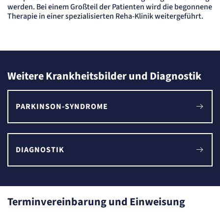
Cookie Laufzeit:
werden. Bei einem Großteil der Patienten wird die begonnene
"no" - 50 Jahre, "yes" - 480 Tage
Therapie in einer spezialisierten Reha-Klinik weitergeführt.
Content-Management-System-
Cookie
Name:
fe_typo_user
Weitere Krankheitsbilder und Diagnostik
Anbieter:
TYPO3
Zweck:
Dient der Identifizierung eines Anwenders und der besseren Bedienerführung.
PARKINSON-SYNDROME
Cookie Laufzeit:
Session
Sitzungs-Cookie
DIAGNOSTIK
Name:
PHPSESSID
Anbieter:
Artemed SE
Terminvereinbarung und Einweisung
Zweck:
Behält die Zustände des Benutzers bei allen Seitenanfragen bei.
Cookie Laufzeit: