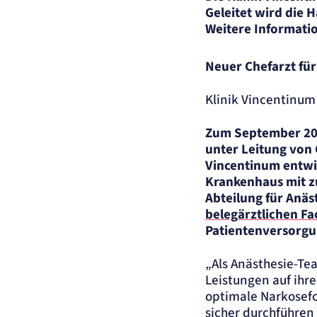
Anbieter:
matelso GmbH
Geleitet wird die 
Zweck:
Speichert die User-ID. Hierdurch wird festgelegt, welche Rufnummer(n) de
Weitere Informatio
Nutzer angezeigt bekommt.
Cookie Laufzeit:
2 Jahre
Neuer Chefarzt für
Matelso Telefontracking
Klinik Vincentinum
Name:
mat_ep
Anbieter:
matelso GmbH
Zum September 2023
Zweck:
Registriert den initialen Einstiegspunkt des Nutzers auf unserer Webseite.
unter Leitung von 
Cookie Laufzeit:
30 Tage
Vincentinum entwic
Krankenhaus mit zu
etracker Analytics
Abteilung für Anäs
belegärztlichen F
Name:
_et_coid
Patientenversorgun
Anbieter:
etracker GmbH
Zweck:
Cookie Erkennung
„Als Anästhesie-Tea
Cookie Laufzeit:
2 Jahre
Leistungen auf ihr
etracker Analytics
optimale Narkosefor
sicher durchführen