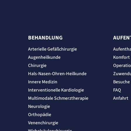
BEHANDLUNG
AUFEN
Arterielle Gefäßchirurgie
Aufentha
Augenheilkunde
Komfort
Chirurgie
Operati
Hals-Nasen-Ohren-Heilkunde
Zuwend
Innere Medizin
Besuche
Interventionelle Kardiologie
FAQ
Multimodale Schmerztherapie
Anfahrt
Neurologie
Orthopädie
Venenchirurgie
Wirbelsäulenchirurgie