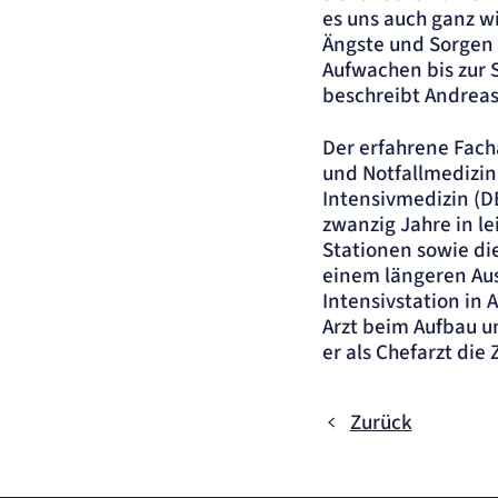
Name:
et_allow_cookies
es uns auch ganz w
Ängste und Sorgen 
Anbieter:
etracker GmbH
Aufwachen bis zur S
Zweck:
Es erlaubt eTracker Cookies zu setzen.
beschreibt Andreas 
Cookie Laufzeit:
480 Tage
etracker Analytics
Der erfahrene Fach
und Notfallmedizin
Name:
isSdEnabled
Intensivmedizin (D
Anbieter:
etracker GmbH
zwanzig Jahre in l
Zweck:
Erkennung, ob bei dem Besucher die Scrolltiefe gemessen wird.
Stationen sowie di
Cookie Laufzeit:
24 Std.
einem längeren Aus
Intensivstation in 
STELLENANGEBOTE
Arzt beim Aufbau un
SmartRecruiters
er als Chefarzt di
Name:
OptanonConsent, datadome, __cf_bm u.A.
Zurück
Anbieter:
SmartRecruiters GmbH
Zweck:
Speichert die ausgewählten Filter-Eigenschaften des Benutzers, um die
entsprechenden Stellenangebote anzeigen zu können.
Cookie Laufzeit:
535 Tage