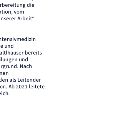
rbereitung die
ation, vom
nserer Arbeit“,
Intensivmedizin
ie und
ltlhauser bereits
eilungen und
ergrund. Nach
enen
den als Leitender
on. Ab 2021 leitete
ich.