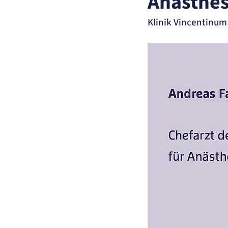
Anästhes
der Website erforderlich.
Klinik Vincentinum
etracker Sitzungs-Cookie
Name:
et_oi_v2
Anbieter:
etracker GmbH
Zweck:
Opt-In Cookie speichert die Entscheidung des Besuchers, wenn auf der Se
des Kunden das Tracking Opt-In ausgespielt wird. Wird auch für ein
eventuelles Opt-Out verwendet.
Cookie Laufzeit:
"no" - 50 Jahre, "yes" - 480 Tage
Content-Management-System-Cookie
Name:
fe_typo_user
Anbieter:
TYPO3
Zweck:
Dient der Identifizierung eines Anwenders und der besseren Bedienerführ
Cookie Laufzeit:
Session
Sitzungs-Cookie
Name:
PHPSESSID