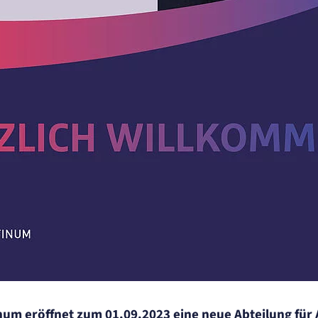
ellen
.
inum eröffnet zum 01.09.2023 eine neue Abteilung für 