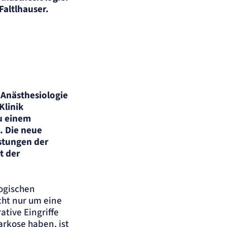
Faltlhauser.
 Anästhesiologie
Klinik
zu einem
. Die neue
istungen der
t der
logischen
cht nur um eine
tive Eingriffe
rkose haben, ist