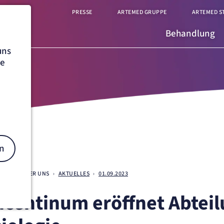
PRESSE
ARTEMED GRUPPE
ARTEMED S
Behandlung
uns
he
n
BURG
ÜBER UNS
AKTUELLES
01.09.2023
incentinum eröffnet Abteil
on