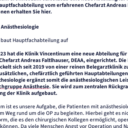
Hauptfachabteilung vom erfahrenen Chefarzt Andreas 
r
nen erhalten Sie hier.
 Anästhesiologie
 baut Hauptfachabteilung auf
 hat die Klinik Vincentinum eine neue Abteilung für
Chefarzt Andreas Faltlhauser, DEAA, eingerichtet. Die 
kelt sich seit 2019 von einer reinen Belegarztklinik 
sätzlichen, chefärztlich geführten Hauptabteilungen
thesiologie ergänzt somit die anästhesiologischen Le
achgruppe Anästhesie
. Sie wird zum zentralen Rückgra
g der Klinik aufgebaut.
m ist es unsere Aufgabe, die Patienten mit anästhesio
em Weg rund um die OP zu begleiten. Hierbei geht es ni
m, die es den chirurgischen Kollegen ermöglicht, opera
 können. Da viele Menschen Angst vor Operation und Na