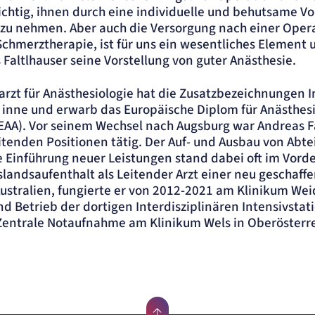
ichtig, ihnen durch eine individuelle und behutsame Vo
zu nehmen. Aber auch die Versorgung nach einer Oper
chmerztherapie, ist für uns ein wesentliches Element u
Faltlhauser seine Vorstellung von guter Anästhesie.
arzt für Anästhesiologie hat die Zusatzbezeichnungen 
 inne und erwarb das Europäische Diplom für Anästhes
EAA). Vor seinem Wechsel nach Augsburg war Andreas Fa
eitenden Positionen tätig. Der Auf- und Ausbau von Abt
e Einführung neuer Leistungen stand dabei oft im Vord
landsaufenthalt als Leitender Arzt einer neu geschaff
Australien, fungierte er von 2012-2021 am Klinikum Wei
d Betrieb der dortigen Interdisziplinären Intensivstati
e Zentrale Notaufnahme am Klinikum Wels in Oberösterre