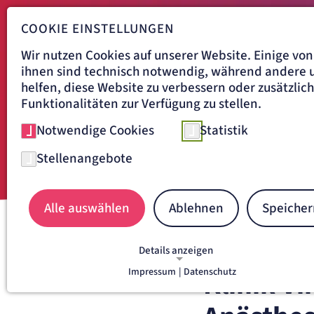
COOKIE EINSTELLUNGEN
Wir nutzen Cookies auf unserer Website. Einige von
ihnen sind technisch notwendig, während andere 
helfen, diese Website zu verbessern oder zusätzlic
Funktionalitäten zur Verfügung zu stellen.
Notwendige Cookies
Statistik
Stellenangebote
Alle auswählen
Ablehnen
Speicher
Navigationspfad
KLINIK VINCENTINUM AUGS
Details anzeigen
Impressum
|
Datenschutz
Klinik V
NOTWENDIGE COOKIES
Notwendige Cookies ermöglichen grundlegende
Funktionen und sind für die einwandfreie Funkti