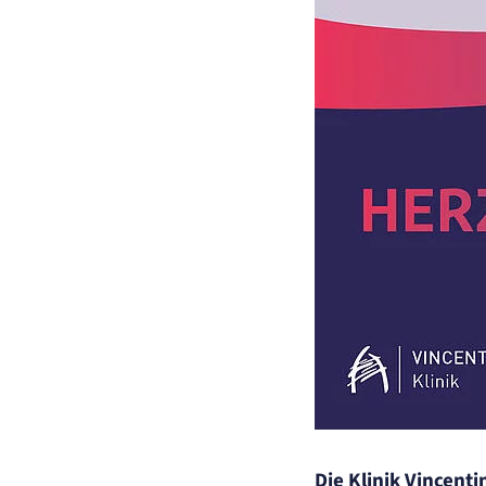
Anbieter:
Artemed SE
Zweck:
Behält die Zustände des Benutzers bei allen Seitenanfragen bei.
Cookie Laufzeit:
Session
Einverständnis-Cookie
Name:
cookie_consent
Anbieter:
Artemed SE
Zweck:
Speichert den Zustimmungsstatus des Benutzers für Cookies auf der aktu
Domäne.
Cookie Laufzeit:
1 Jahr
STATISTIK
Statistik Cookies erfassen Informationen anonym
Diese Informationen helfen uns zu verstehen, wie
unsere Besucher unsere Website nutzen.
Matelso Telefontracking
Name:
mat_tel
Die Klinik Vincent