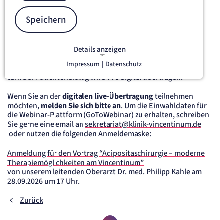
moderne Therapiemöglichkeiten am Vincentinum".
Speichern
Unsere ärztliche Vortragsreihe
Patientendialog
findet
in
unserem Klinikfoyer
statt. Wir freuen uns auf zahlreiches
Erscheinen Interessierter! Eine Anmeldung ist nicht
erforderlich.
Details anzeigen
Impressum
|
Datenschutz
Wer den Vortrag online verfolgen möchte, kann dies gerne
NOTWENDIGE COOKIES
tun. Der Patientendialog wird live digital übertragen.
Notwendige Cookies ermöglichen
grundlegende Funktionen und sind für
Wenn Sie an der
digitalen live-Übertragung
teilnehmen
die einwandfreie Funktion der Website
möchten,
melden Sie sich bitte an
. Um die Einwahldaten für
erforderlich.
die Webinar-Plattform (GoToWebinar) zu erhalten, schreiben
Sie gerne eine email an
sekretariat@klinik-vincentinum.de
etracker Sitzungs-Cookie
oder nutzen die folgenden Anmeldemaske:
Anmeldung für den Vortrag “Adipositaschirurgie – moderne
Name:
Therapiemöglichkeiten am Vincentinum”
et_oi_v2
von unserem leitenden Oberarzt Dr. med. Philipp Kahle am
Anbieter:
28.09.2026 um 17 Uhr.
etracker GmbH
Zweck:
Opt-In Cookie speichert die Entscheidung des Besuchers, wenn auf der Seite des
Zurück
Kunden das Tracking Opt-In ausgespielt wird. Wird auch für ein eventuelles Opt-Out
verwendet.