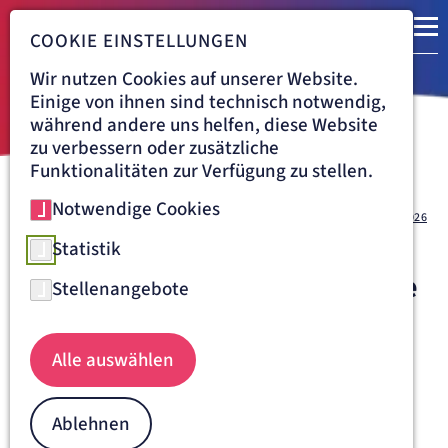
COOKIE EINSTELLUNGEN
Wir nutzen Cookies auf unserer Website.
Einige von ihnen sind technisch notwendig,
während andere uns helfen, diese Website
zu verbessern oder zusätzliche
Funktionalitäten zur Verfügung zu stellen.
Notwendige Cookies
Navigationspfad
KLINIK VINCENTINUM AUGSBURG
ÜBER UNS
AKTUELLES
28.09.2026
Patientendialog:
Statistik
Adipositaschirurgie – moderne
Stellenangebote
Therapiemöglichkeiten am
Vincentinum
Alle auswählen
Montag, 28.09.2026, 17:00 - 18:30 Uhr
Ablehnen
Ab 17 Uhr informiert unser leitender Oberarzt Dr. med.
Philipp Kahle über das Thema "Adipositaschirurgie –