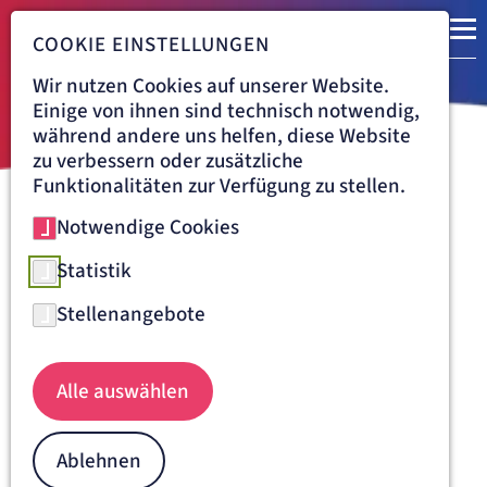
COOKIE EINSTELLUNGEN
Wir nutzen Cookies auf unserer Website.
Einige von ihnen sind technisch notwendig,
während andere uns helfen, diese Website
zu verbessern oder zusätzliche
Funktionalitäten zur Verfügung zu stellen.
Notwendige Cookies
Navigationspfad
KLINIK VINCENTINUM AUGSBURG
KARRIERE
MANAGEMENT UND VERWALTUNGSDIENST
Statistik
Fort- und Weiterbildungen für
Stellenangebote
Management und
Verwaltungdienst in der Klinik
Alle auswählen
Vincentinum
Ablehnen