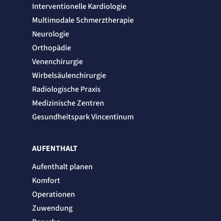
Session
Interventionelle Kardiologie
Multimodale Schmerztherapie
Einverständnis-Cookie
Neurologie
Name:
Orthopädie
cookie_consent
Venenchirurgie
Anbieter:
Artemed SE
Wirbelsäulenchirurgie
Zweck:
Speichert den Zustimmungsstatus des Benutzers für Cookies auf der aktuellen
Radiologische Praxis
Domäne.
Medizinische Zentren
Cookie Laufzeit:
1 Jahr
Gesundheitspark Vincentinum
STATISTIK
Statistik Cookies erfassen Informationen
AUFENTHALT
anonym. Diese Informationen helfen uns
Aufenthalt planen
zu verstehen, wie unsere Besucher unsere
Website nutzen.
Komfort
Operationen
Matelso Telefontracking
Zuwendung