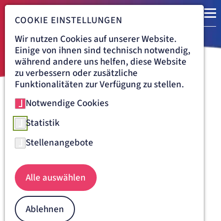
COOKIE EINSTELLUNGEN
Wir nutzen Cookies auf unserer Website.
Einige von ihnen sind technisch notwendig,
während andere uns helfen, diese Website
zu verbessern oder zusätzliche
Funktionalitäten zur Verfügung zu stellen.
Notwendige Cookies
Navigationspfad
KLINIK VINCENTINUM AUGSBURG
KARRIERE
MANAGEMENT UND VERWALTUNGSDIENST
Statistik
Arbeitszeitmodelle für
Stellenangebote
Management und
Verwaltungsdienste in der
Alle auswählen
Klinik Vincentinum
Ablehnen