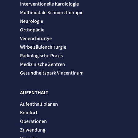
Session
Interventionelle Kardiologie
Multimodale Schmerztherapie
Einverständnis-Cookie
Neurologie
Name:
Orthopädie
cookie_consent
Venenchirurgie
Anbieter:
Artemed SE
Wirbelsäulenchirurgie
Zweck:
Speichert den Zustimmungsstatus des Benutzers für Cookies auf der aktuellen
Radiologische Praxis
Domäne.
Medizinische Zentren
Cookie Laufzeit:
1 Jahr
Gesundheitspark Vincentinum
STATISTIK
Statistik Cookies erfassen Informationen
AUFENTHALT
anonym. Diese Informationen helfen uns
Aufenthalt planen
zu verstehen, wie unsere Besucher unsere
Website nutzen.
Komfort
Operationen
Matelso Telefontracking
Zuwendung