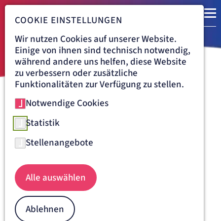
COOKIE EINSTELLUNGEN
Wir nutzen Cookies auf unserer Website.
Einige von ihnen sind technisch notwendig,
während andere uns helfen, diese Website
zu verbessern oder zusätzliche
Funktionalitäten zur Verfügung zu stellen.
Notwendige Cookies
Navigationspfad
KLINIK VINCENTINUM AUGSBURG
KARRIERE
ÄRZTLICHER DIENST
Arbeitgeberleistungen für den
Statistik
Ärztlichen Dienst in der Klinik
Stellenangebote
Vincentinum
Alle auswählen
Ablehnen