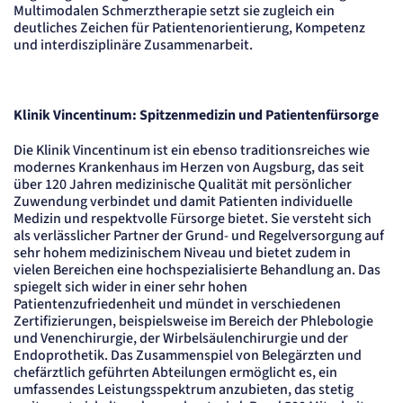
Session
Multimodalen Schmerztherapie setzt sie zugleich ein
deutliches Zeichen für Patientenorientierung, Kompetenz
Einverständnis-Cookie
und interdisziplinäre Zusammenarbeit.
Name:
cookie_consent
Klinik Vincentinum: Spitzenmedizin und Patientenfürsorge
Anbieter:
Artemed SE
Zweck:
Die Klinik Vincentinum ist ein ebenso traditionsreiches wie
Speichert den Zustimmungsstatus des Benutzers für Cookies auf der aktuellen
modernes Krankenhaus im Herzen von Augsburg, das seit
Domäne.
über 120 Jahren medizinische Qualität mit persönlicher
Cookie Laufzeit:
Zuwendung verbindet und damit Patienten individuelle
1 Jahr
Medizin und respektvolle Fürsorge bietet. Sie versteht sich
als verlässlicher Partner der Grund- und Regelversorgung auf
STATISTIK
sehr hohem medizinischem Niveau und bietet zudem in
Statistik Cookies erfassen Informationen
vielen Bereichen eine hochspezialisierte Behandlung an. Das
anonym. Diese Informationen helfen uns
spiegelt sich wider in einer sehr hohen
Patientenzufriedenheit und mündet in verschiedenen
zu verstehen, wie unsere Besucher unsere
Zertifizierungen, beispielsweise im Bereich der Phlebologie
Website nutzen.
und Venenchirurgie, der Wirbelsäulenchirurgie und der
Endoprothetik. Das Zusammenspiel von Belegärzten und
Matelso Telefontracking
chefärztlich geführten Abteilungen ermöglicht es, ein
umfassendes Leistungsspektrum anzubieten, das stetig