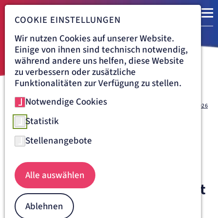
COOKIE EINSTELLUNGEN
Wir nutzen Cookies auf unserer Website.
Einige von ihnen sind technisch notwendig,
während andere uns helfen, diese Website
zu verbessern oder zusätzliche
Funktionalitäten zur Verfügung zu stellen.
Notwendige Cookies
Navigationspfad
KLINIK VINCENTINUM AUGSBURG
ÜBER UNS
AKTUELLES
27.01.2026
Klinik Vincentinum eröffnet
Statistik
Abteilung für Multimodale
Stellenangebote
Schmerztherapie -
Ganzheitlicher
Alle auswählen
Behandlungsansatz verbessert
Versorgung von Menschen mit
Ablehnen