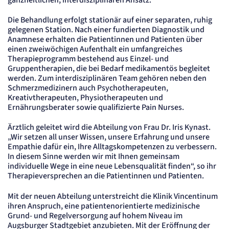
ganzheitlichen, interdisziplinären Ansatz.
Cookie Laufzeit:
"no" - 50 Jahre, "yes" - 480 Tage
Die Behandlung erfolgt stationär auf einer separaten, ruhig
Content-Management-System-
gelegenen Station. Nach einer fundierten Diagnostik und
Anamnese erhalten die Patientinnen und Patienten über
Cookie
einen zweiwöchigen Aufenthalt ein umfangreiches
Therapieprogramm bestehend aus Einzel- und
Name:
Gruppentherapien, die bei Bedarf medikamentös begleitet
fe_typo_user
werden. Zum interdisziplinären Team gehören neben den
Anbieter:
Schmerzmedizinern auch Psychotherapeuten,
TYPO3
Kreativtherapeuten, Physiotherapeuten und
Zweck:
Ernährungsberater sowie qualifizierte Pain Nurses.
Dient der Identifizierung eines Anwenders und der besseren Bedienerführung.
Cookie Laufzeit:
Ärztlich geleitet wird die Abteilung von Frau Dr. Iris Kynast.
Session
„Wir setzen all unser Wissen, unsere Erfahrung und unsere
Sitzungs-Cookie
Empathie dafür ein, Ihre Alltagskompetenzen zu verbessern.
In diesem Sinne werden wir mit Ihnen gemeinsam
individuelle Wege in eine neue Lebensqualität finden“, so ihr
Name:
Therapieversprechen an die Patientinnen und Patienten.
PHPSESSID
Anbieter:
Artemed SE
Mit der neuen Abteilung unterstreicht die Klinik Vincentinum
ihren Anspruch, eine patientenorientierte medizinische
Zweck:
Behält die Zustände des Benutzers bei allen Seitenanfragen bei.
Grund- und Regelversorgung auf hohem Niveau im
Augsburger Stadtgebiet anzubieten. Mit der Eröffnung der
Cookie Laufzeit: