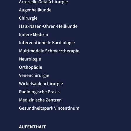
Arterielle Gefäßchirurgie
Anbieter:
etracker GmbH
Augenheilkunde
Zweck:
Chirurgie
Cookie Erkennung
Hals-Nasen-Ohren-Heilkunde
Cookie Laufzeit:
2 Jahre
Innere Medizin
etracker Analytics
Interventionelle Kardiologie
Multimodale Schmerztherapie
Name:
Neurologie
et_allow_cookies
Anbieter:
Orthopädie
etracker GmbH
Venenchirurgie
Zweck:
Es erlaubt eTracker Cookies zu setzen.
Wirbelsäulenchirurgie
Cookie Laufzeit:
480 Tage
Radiologische Praxis
Medizinische Zentren
etracker Analytics
Gesundheitspark Vincentinum
Name:
isSdEnabled
Anbieter:
AUFENTHALT
etracker GmbH