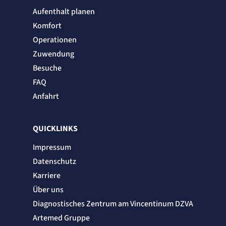
Zweck:
Aufenthalt planen
Erkennung, ob bei dem Besucher die Scrolltiefe gemessen wird.
Komfort
Cookie Laufzeit:
24 Std.
Operationen
Zuwendung
STELLENANGEBOTE
Besuche
SmartRecruiters
FAQ
Name:
Anfahrt
OptanonConsent, datadome, __cf_bm u.A.
Anbieter:
SmartRecruiters GmbH
QUICKLINKS
Zweck:
Speichert die ausgewählten Filter-Eigenschaften des Benutzers, um die entsprechenden
Stellenangebote anzeigen zu können.
Impressum
Cookie Laufzeit:
Datenschutz
535 Tage
Karriere
Über uns
Diagnostisches Zentrum am Vincentinum DZVA
Artemed Gruppe