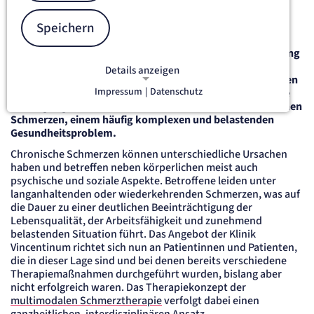
chronischen Schmerzen
Speichern
Klinik Vincentinum Augsburg, 27.01.2026
Die Klinik Vincentinum hat zum 1. Januar 2026 die Abteilung
für Multimodale Schmerztherapie eröffnet und erweitert
Details anzeigen
damit ihr medizinisches Leistungsspektrum. Mit dem neuen
Impressum
|
Datenschutz
Angebot stärkt das Krankenhaus im Herzen Augsburgs die
NOTWENDIGE COOKIES
Versorgung von Patientinnen und Patienten mit chronischen
Notwendige Cookies ermöglichen
Schmerzen, einem häufig komplexen und belastenden
grundlegende Funktionen und sind für
Gesundheitsproblem.
die einwandfreie Funktion der Website
Chronische Schmerzen können unterschiedliche Ursachen
erforderlich.
haben und betreffen neben körperlichen meist auch
psychische und soziale Aspekte. Betroffene leiden unter
etracker Sitzungs-Cookie
langanhaltenden oder wiederkehrenden Schmerzen, was auf
die Dauer zu einer deutlichen Beeinträchtigung der
Lebensqualität, der Arbeitsfähigkeit und zunehmend
Name:
et_oi_v2
belastenden Situation führt. Das Angebot der Klinik
Vincentinum richtet sich nun an Patientinnen und Patienten,
Anbieter:
etracker GmbH
die in dieser Lage sind und bei denen bereits verschiedene
Therapiemaßnahmen durchgeführt wurden, bislang aber
Zweck:
Opt-In Cookie speichert die Entscheidung des Besuchers, wenn auf der Seite des
nicht erfolgreich waren. Das Therapiekonzept der
Kunden das Tracking Opt-In ausgespielt wird. Wird auch für ein eventuelles Opt-Out
multimodalen Schmerztherapie
verfolgt dabei einen
verwendet.