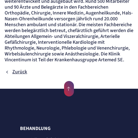
weiterentwickelt und ausgebaut wird. Rund 500 Mitarbeiter
Name:
mat_tel
und 90 Ärzte und Belegärzte in den Fachbereichen
Orthopädie, Chirurgie, Innere Medizin, Augenheilkunde, Hals-
Anbieter:
matelso GmbH
Nasen-Ohrenheilkunde versorgen jährlich rund 20.000
Menschen ambulant und stationär. Die meisten Fachbereiche
Zweck:
Speichert die User-ID. Hierdurch wird festgelegt, welche Rufnummer(n) der Nutzer
werden belegärztlich betreut, chefärztlich geführt werden die
angezeigt bekommt.
Abteilungen Allgemein- und Viszeralchirurgie, Arterielle
Cookie Laufzeit:
Gefäßchirurgie, Interventionelle Kardiologie mit
2 Jahre
Rhythmologie, Neurologie, Phlebologie und Venenchirurgie,
Wirbelsäulenchirurgie sowie Anästhesiologie. Die Klinik
Matelso Telefontracking
Vincentinum ist Teil der Krankenhausgruppe Artemed SE.
Name:
Zurück
mat_ep
Anbieter:
matelso GmbH
Zweck:
Registriert den initialen Einstiegspunkt des Nutzers auf unserer Webseite.
Cookie Laufzeit:
30 Tage
etracker Analytics
BEHANDLUNG
Name:
_et_coid